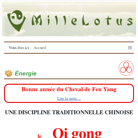
≡
Vous êtes ici :
Accueil
Énergie
Bonne année du Cheval de Feu Yang
Lire la suite…
UNE DISCIPLINE TRADITIONNELLE CHINOISE
Qi gong
le