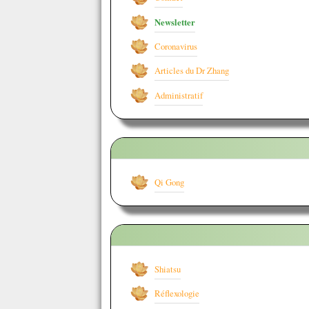
Newsletter
Coronavirus
Articles du Dr Zhang
Administratif
Qi Gong
Shiatsu
Réflexologie