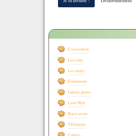
Je m'abonne !
Désabonnement
L’association
Les cours
Les stages
Événements
Galerie photos
Liens Web
Bon à savoir
5 Éléments
Contact