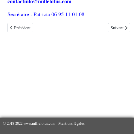
contactinfo
@
millelotus
.
com
Secrétaire : Patricia 06 95 11 01 08
Article précédent : Shiatsu
Article suiva
Précédent
Suivant
© 2018-2022 www.millelotus.com -
Mentions légales